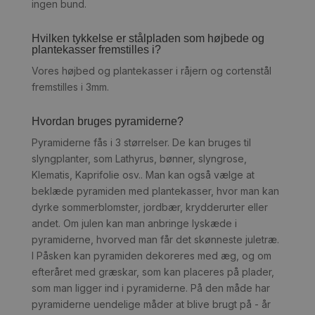
ingen bund.
Hvilken tykkelse er stålpladen som højbede og
plantekasser fremstilles i?
Vores højbed og plantekasser i råjern og cortenstål
fremstilles i 3mm.
Hvordan bruges pyramiderne?
Pyramiderne fås i 3 størrelser. De kan bruges til
slyngplanter, som Lathyrus, bønner, slyngrose,
Klematis, Kaprifolie osv.. Man kan også vælge at
beklæde pyramiden med plantekasser, hvor man kan
dyrke sommerblomster, jordbær, krydderurter eller
andet. Om julen kan man anbringe lyskæde i
pyramiderne, hvorved man får det skønneste juletræ.
I Påsken kan pyramiden dekoreres med æg, og om
efteråret med græskar, som kan placeres på plader,
som man ligger ind i pyramiderne. På den måde har
pyramiderne uendelige måder at blive brugt på - år