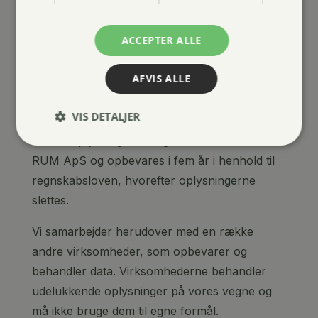
handler hos os:
Navn, adresse, tlf.nr. og mailadresse.
ACCEPTER ALLE
Vi registrerer og videregiver kun de
AFVIS ALLE
personoplysninger, som er nødvendige for at
kunne levere varen til dig.
VIS DETALJER
Personoplysningerne registreres hos HAVENS
RUM ApS og opbevares i fem år i henhold til
regnskabsloven, hvorefter oplysningerne
slettes.
Vi samarbejder herudover med en række
andre virksomheder, som opbevarer og
behandler data. Virksomhederne behandler
udelukkende oplysninger på vores vegne og
må ikke bruge dem til egne formål.