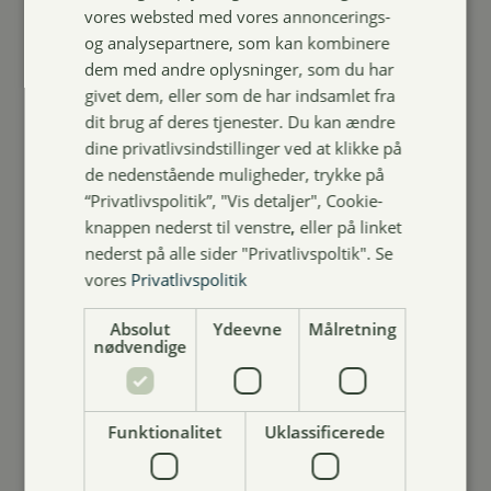
sendes tilbage i forsvarlig emballage. Husk
vores websted med vores annoncerings-
også at få en kvittering for afsendelse, så vi
og analysepartnere, som kan kombinere
kan tilbagebetale dine fragtomkostninger.
dem med andre oplysninger, som du har
givet dem, eller som de har indsamlet fra
Varen sendes til:
dit brug af deres tjenester. Du kan ændre
dine privatlivsindstillinger ved at klikke på
HAVENS RUM ApS
de nedenstående muligheder, trykke på
Allerupvej 7
“Privatlivspolitik”, "Vis detaljer", Cookie-
6731 Tjæreborg
knappen nederst til venstre, eller på linket
nederst på alle sider "Privatlivspoltik". Se
Vi modtager kun pakker, som sendes direkte til
vores
Privatlivspolitik
adressen.
Absolut
Ydeevne
Målretning
Når du returnerer varen, bedes du vedlægge
nødvendige
en detaljeret beskrivelse af problemet.
Persondatapolitik
Funktionalitet
Uklassificerede
Vi har brug for følgende oplysninger, når du