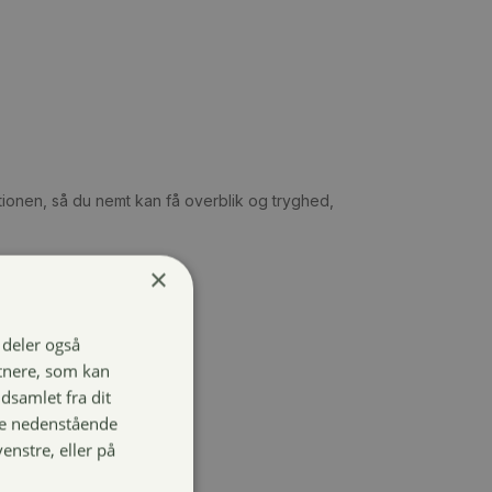
tionen, så du nemt kan få overblik og tryghed,
×
i deler også
tnere, som kan
dsamlet fra dit
 de nedenstående
tning.
venstre, eller på