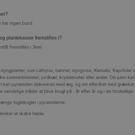
ser?
e har ingen bund.
g plantekasser fremstilles i?
tål fremstilles i 3mm.
il slyngplanter, som Lathyrus, bønner, slyngrose, Klematis, Kaprifol
e sommerblomster, jordbær, krydderurter eller andet. Om julen ka
ken kan pyramiden dekoreres med æg, og om efteråret med græskar,
 uendelige måder at blive brugt på - år efter år og i de forskellige
hænge fuglekugler i pyramiderne.
 ønsker at skabe højde.