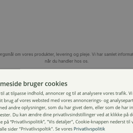
rgsmål om vores produkter, levering og pleje. Vi har samlet informa
når du handler hos os.
meside bruger cookies
til at tilpasse indhold, annoncer og til at analysere vores trafik. V
it brug af vores websted med vores annoncerings- og analysepar
d andre oplysninger, som du har givet dem, eller som de har in
 over lidt længere tid vil der være afsmitning.
nester. Du kan ændre dine privatlivsindstillinger ved at klikke på
lodser, hvorved afsmitning mindskes. Men vær opmærksom på afsmi
 på “Privatlivspolitik”, "Vis detaljer", Cookie-knappen nederst til 
alle sider "Privatlivspoltik". Se vores
Privatlivspolitik