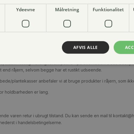
ceret?
Ydeevne
Målretning
Funktionalitet
t. Det fremgår under de enkelte produkter, hvorvidt produktet er 
 ikke returneres. Men ved eventuel reklamation, udbedrer vi naturlig
AFVIS ALLE
ACC
uster og derfor nedbrydes hurtigere end cortenstål, som har en speci
e, stabilt rustlag - orangebrunt patina - på overfladen. Dette besky
gt end råjern, selvom begge har et rustikt udseende.
øjbede/plantekasser anbefaler vi at bruge produkter i råjern, som 
or holdbarheden er lang.
nde varen retur i ubrugt tilstand. Du kan sende en mail til kontakt
nederst i handelsbetingelserne.