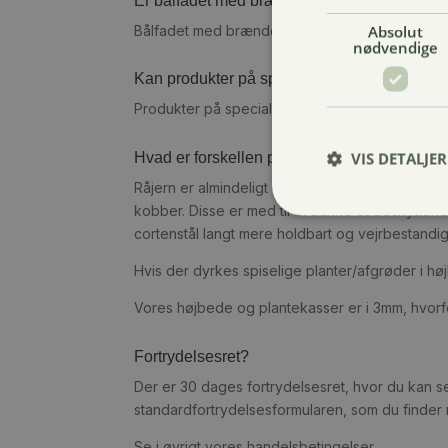
Er bålfadet med brændesokkel dansk produ
Absolut
Bålfadet med brændesokkel er dansk producere
nødvendige
Kan produkter på specialmål returneres?
Produkter på specialmål og i special design kan
VIS DETALJER
Hvad er forskellen på cortenstål og råjern?
Råjern er almindeligt og ubehandlet stål, der r
kobber. Disse er med til at danne et beskyttend
cortenstål langt mere holdbart og vejrbestandi
Hvis der dyrkes spiselige planter/afgrøder i h
Vores højbede og plantekasser er i 3mm, hvorf
Fortrydelsesret?
Der er 30 dages fortrydelsesret, hvor du kan se
standardfortrydelsesformularen, som du finder 
Se i øvrigt vores handelsbetingelser.