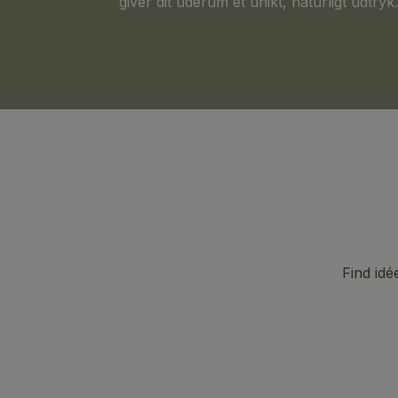
giver dit uderum et unikt, naturligt udtryk
Find idé