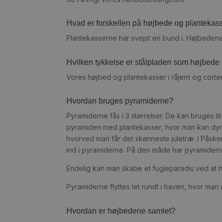
Hvad er forskellen på højbede og plantekas
Plantekasserne har svejst en bund i. Højbeden
Hvilken tykkelse er stålpladen som højbede o
Vores højbed og plantekasser i råjern og cortens
Hvordan bruges pyramiderne?
Pyramiderne fås i 3 størrelser. De kan bruges t
pyramiden med plantekasser, hvor man kan dyrk
hvorved man får det skønneste juletræ. I Pås
ind i pyramiderne. På den måde har pyramiderne
Endelig kan man skabe et fugleparadis ved at 
Pyramiderne flyttes let rundt i haven, hvor man
Hvordan er højbedene samlet?