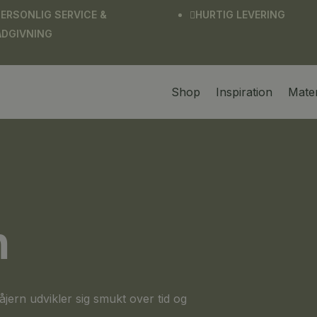
PERSONLIG SERVICE &
HURTIG LEVERING

ÅDGIVNING
Shop
Inspiration
Mater
n
åjern udvikler sig smukt over tid og