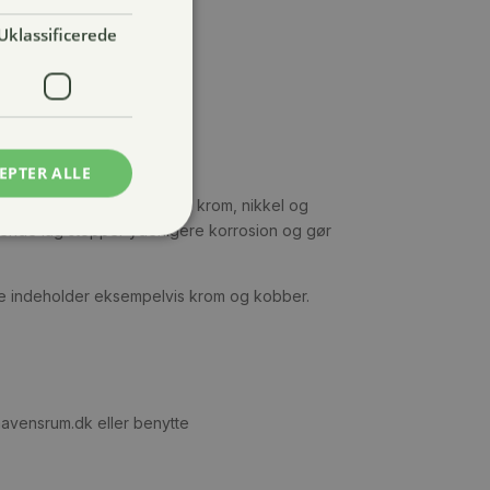
Uklassificerede
dansk produceret.
vis fejlen.
EPTER ALLE
el legering af metaller som krom, nikkel og
ttende lag stopper yderligere korrosion og gør
ikke indeholder eksempelvis krom og kobber.
@havensrum.dk eller benytte