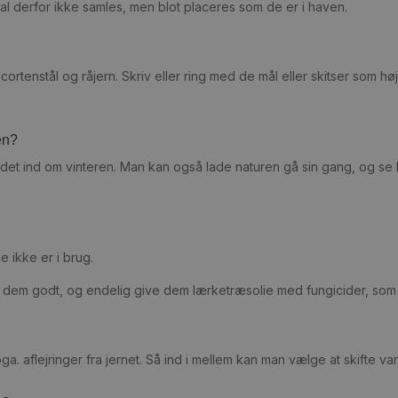
skal derfor ikke samles, men blot placeres som de er i haven.
cortenstål og råjern. Skriv eller ring med de mål eller skitser som hø
en?
et ind om vinteren. Man kan også lade naturen gå sin gang, og se 
e ikke er i brug.
 dem godt, og endelig give dem lærketræsolie med fungicider, so
 pga. aflejringer fra jernet. Så ind i mellem kan man vælge at skifte 