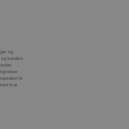
nger og
s og kunders
vordan
omgivelser
piration til
med til at