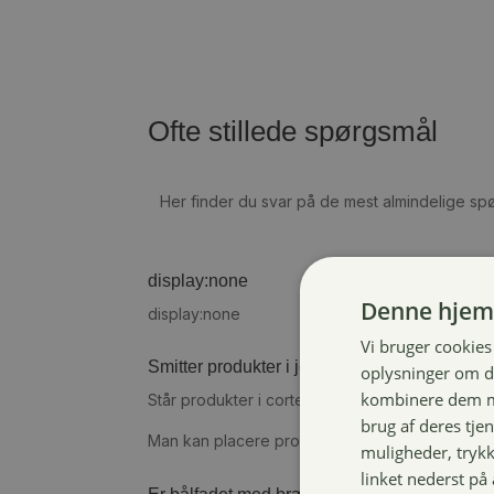
Ofte stillede spørgsmål
Her finder du svar på de mest almindelige spø
display:none
Denne hjem
display:none
Vi bruger cookies 
Smitter produkter i jern af?
oplysninger om d
kombinere dem me
Står produkter i cortenstål eller råjern på fliser
brug af deres tje
Man kan placere produkterne ovenpå mindre k
muligheder, trykke
linket nederst på 