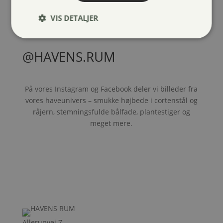
VIS DETALJER
@HAVENS.RUM
På vores Instagram og Facebook deler vi billeder fra
vores haveunivers – smukke højbede i cortenstål og
råjern, stemningsfulde bålfade, plantestiger og
meget mere.
Allerupvej 7