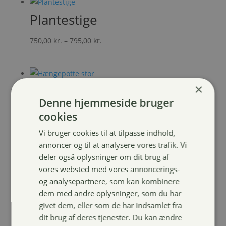
Plantestige
Prisinterval:
750,00
kr.
–
795,00
kr.
750,00 kr.
til
795,00 kr.
×
Hængepotte stor
Denne hjemmeside bruger
99,00
kr.
cookies
Vi bruger cookies til at tilpasse indhold,
annoncer og til at analysere vores trafik. Vi
deler også oplysninger om dit brug af
vores websted med vores annoncerings-
og analysepartnere, som kan kombinere
dem med andre oplysninger, som du har
givet dem, eller som de har indsamlet fra
dit brug af deres tjenester. Du kan ændre