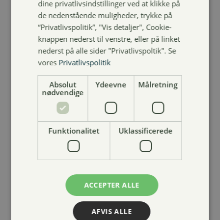
dine privatlivsindstillinger ved at klikke på
de nedenstående muligheder, trykke på
Produceret med kvalitet
“Privatlivspolitik”, "Vis detaljer", Cookie-
knappen nederst til venstre, eller på linket
nederst på alle sider "Privatlivspoltik". Se
vores
Privatlivspolitik
Personlig service &
rådgivning
Absolut
Ydeevne
Målretning
nødvendige
Hurtig levering i hele
Funktionalitet
Uklassificerede
Danmark
Holdbare materialer
ACCEPTER ALLE
AFVIS ALLE