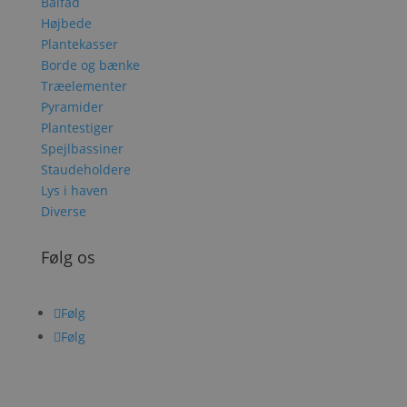
Bålfad
Højbede
Plantekasser
Borde og bænke
Træelementer
Pyramider
Plantestiger
Spejlbassiner
Staudeholdere
Lys i haven
Diverse
Følg os
Følg
Følg