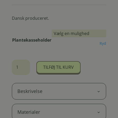
Dansk produceret.
Plantekasseholder
Ryd
Stålbøjle
TILFØJ TIL KURV
til
plantekasser
antal
Beskrivelse
Materialer